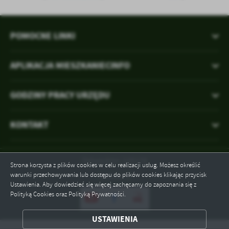
POMOCNE LINKI
APLIKACJA MIESZKANIECINFO
GODZINY PRACY URZĘDU
KONTAKT
Odwiedzin: 125178
Strona korzysta z plików cookies w celu realizacji usług. Możesz określić
warunki przechowywania lub dostępu do plików cookies klikając przycisk
Online: 1
Ustawienia. Aby dowiedzieć się więcej zachęcamy do zapoznania się z
Polityką Cookies oraz Polityką Prywatności.
ZAPISZ WYBRANE
USTAWIENIA