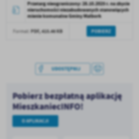
Przetarg nieograniczony: 28.10.2025 r. na zbycie
treści w postaci wiadomości, ofert, komunikatów mediów
nieruchomości niezabudowanych stanowiących
społecznościowych.
mienie komunalne Gminy Malbork
PDF,
415.46 KB
POBIERZ
Format:
UDOSTĘPNIJ
Pobierz bezpłatną aplikację
MieszkaniecINFO!
O APLIKACJI