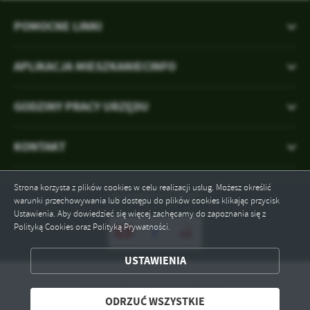
POMOCNE LINKI
APLIKACJA MIESZKANIECINFO
GODZINY PRACY URZĘDU
KONTAKT
Strona korzysta z plików cookies w celu realizacji usług. Możesz określić
Odwiedzin: 124969
warunki przechowywania lub dostępu do plików cookies klikając przycisk
Ustawienia. Aby dowiedzieć się więcej zachęcamy do zapoznania się z
Polityką Cookies oraz Polityką Prywatności.
ZAPISZ WYBRANE
USTAWIENIA
Copyright by gmina.malbork.pl
ODRZUĆ WSZYSTKIE
ODRZUĆ WSZYSTKIE