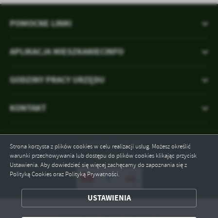
POMOCNE LINKI
APLIKACJA MIESZKANIECINFO
GODZINY PRACY URZĘDU
KONTAKT
Odwiedzin: 125138
Strona korzysta z plików cookies w celu realizacji usług. Możesz określić
warunki przechowywania lub dostępu do plików cookies klikając przycisk
Online: 2
Ustawienia. Aby dowiedzieć się więcej zachęcamy do zapoznania się z
Polityką Cookies oraz Polityką Prywatności.
ZAPISZ WYBRANE
USTAWIENIA