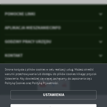
POMOCNE LINKI
APLIKACJA MIESZKANIECINFO
GODZINY PRACY URZĘDU
KONTAKT
Strona korzysta z plików cookies w celu realizacji usług. Możesz określić
Odwiedzin: 125264
warunki przechowywania lub dostępu do plików cookies klikając przycisk
Ustawienia. Aby dowiedzieć się więcej zachęcamy do zapoznania się z
Polityką Cookies oraz Polityką Prywatności.
ZAPISZ WYBRANE
USTAWIENIA
Copyright by gmina.malbork.pl
ODRZUĆ WSZYSTKIE