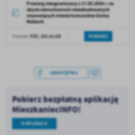
Przetarg nieograniczony z 17.03.2026 r. na
treści w postaci wiadomości, ofert, komunikatów mediów
zbycie nieruchomości niezabudowanych
społecznościowych.
stanowiących mienie komunalne Gminy
Malbork
PDF,
393.61 KB
POBIERZ
Format:
UDOSTĘPNIJ
Pobierz bezpłatną aplikację
MieszkaniecINFO!
O APLIKACJI