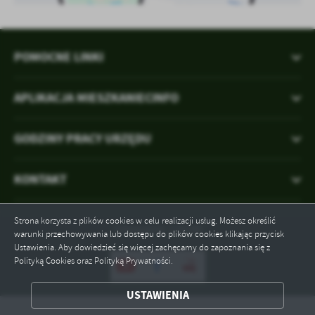
POMOCNE LINKI
APLIKACJA MIESZKANIECINFO
GODZINY PRACY URZĘDU
KONTAKT
Strona korzysta z plików cookies w celu realizacji usług. Możesz określić
Odwiedzin: 125240
warunki przechowywania lub dostępu do plików cookies klikając przycisk
Ustawienia. Aby dowiedzieć się więcej zachęcamy do zapoznania się z
Polityką Cookies oraz Polityką Prywatności.
ZAPISZ WYBRANE
USTAWIENIA